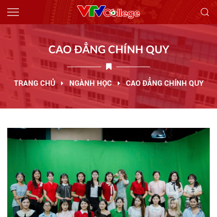
Giới thiệu
CAO ĐẲNG CHÍNH QUY
Tin tức
Tuyển sinh
TRANG CHỦ
NGÀNH HỌC
CAO ĐẲNG CHÍNH QUY
70 NĂM VTVCOLLEGE
Ngành học
Thông báo
Công khai
Việc làm
Liên hệ