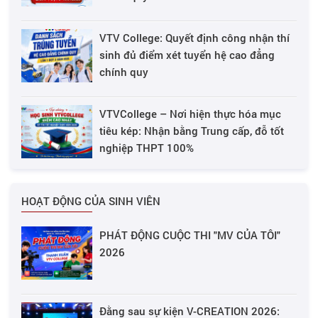
VTV College: Quyết định công nhận thí
sinh đủ điểm xét tuyển hệ cao đẳng
chính quy
VTVCollege – Nơi hiện thực hóa mục
tiêu kép: Nhận bằng Trung cấp, đỗ tốt
nghiệp THPT 100%
HOẠT ĐỘNG CỦA SINH VIÊN
PHÁT ĐỘNG CUỘC THI "MV CỦA TÔI"
2026
Đằng sau sự kiện V-CREATION 2026: