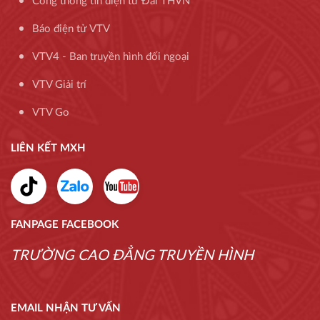
Cổng thông tin điện tử Đài THVN
Báo điện tử VTV
VTV4 - Ban truyền hình đối ngoại
VTV Giải trí
VTV Go
LIÊN KẾT MXH
FANPAGE FACEBOOK
TRƯỜNG CAO ĐẲNG TRUYỀN HÌNH
EMAIL NHẬN TƯ VẤN