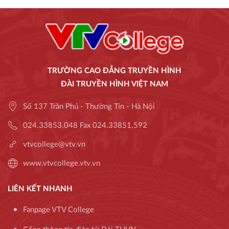
TRƯỜNG CAO ĐẲNG TRUYỀN HÌNH
ĐÀI TRUYỀN HÌNH VIỆT NAM
Số 137 Trần Phú - Thường Tín - Hà Nội
024.33853.048 Fax 024.33851.592
vtvcollege@vtv.vn
www.vtvcollege.vtv.vn
LIÊN KẾT NHANH
Fanpage VTV College