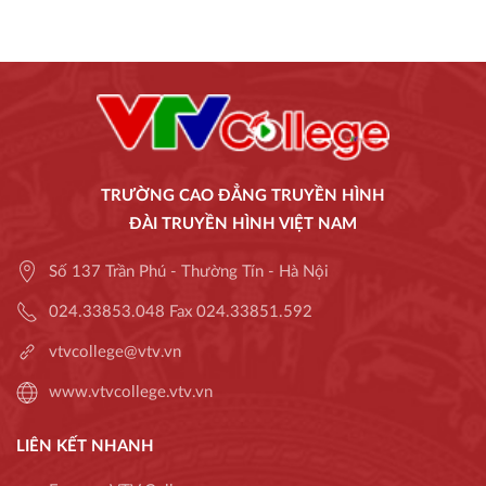
TRƯỜNG CAO ĐẲNG TRUYỀN HÌNH
ĐÀI TRUYỀN HÌNH VIỆT NAM
Số 137 Trần Phú - Thường Tín - Hà Nội
024.33853.048 Fax 024.33851.592
vtvcollege@vtv.vn
www.vtvcollege.vtv.vn
LIÊN KẾT NHANH