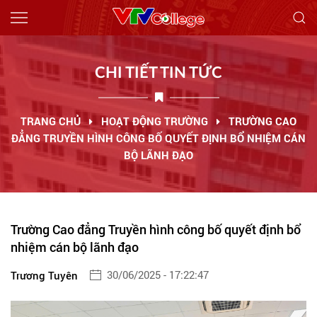
Giới thiệu
CHI TIẾT TIN TỨC
Tin tức
Tuyển sinh
TRANG CHỦ
HOẠT ĐỘNG TRƯỜNG
TRƯỜNG CAO
70 NĂM VTVCOLLEGE
ĐẲNG TRUYỀN HÌNH CÔNG BỐ QUYẾT ĐỊNH BỔ NHIỆM CÁN
Ngành học
BỘ LÃNH ĐẠO
Thông báo
Công khai
Việc làm
Trường Cao đẳng Truyền hình công bố quyết định bổ
Liên hệ
nhiệm cán bộ lãnh đạo
30/06/2025 - 17:22:47
Trương Tuyên