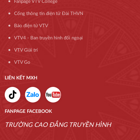
Fanpage VTV College
Cổng thông tin điện tử Đài THVN
Báo điện tử VTV
VTV4 - Ban truyền hình đối ngoại
VTV Giải trí
VTV Go
LIÊN KẾT MXH
FANPAGE FACEBOOK
TRƯỜNG CAO ĐẲNG TRUYỀN HÌNH