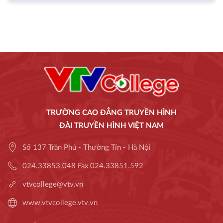
TRƯỜNG CAO ĐẲNG TRUYỀN HÌNH
ĐÀI TRUYỀN HÌNH VIỆT NAM
Số 137 Trần Phú - Thường Tín - Hà Nội
024.33853.048 Fax 024.33851.592
vtvcollege@vtv.vn
www.vtvcollege.vtv.vn