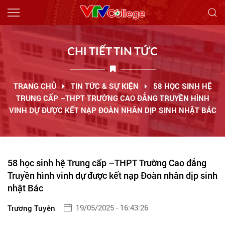
Giới thiệu
CHI TIẾT TIN TỨC
Tin tức
Tuyển sinh
TRANG CHỦ
TIN TỨC & SỰ KIỆN
58 HỌC SINH HỆ
70 NĂM VTVCOLLEGE
TRUNG CẤP –THPT TRƯỜNG CAO ĐẲNG TRUYỀN HÌNH
Ngành học
VINH DỰ ĐƯỢC KẾT NẠP ĐOÀN NHÂN DỊP SINH NHẬT BÁC
Thông báo
Công khai
Việc làm
58 học sinh hệ Trung cấp –THPT Trường Cao đẳng
Liên hệ
Truyền hình vinh dự được kết nạp Đoàn nhân dịp sinh
nhật Bác
19/05/2025 - 16:43:26
Trương Tuyên