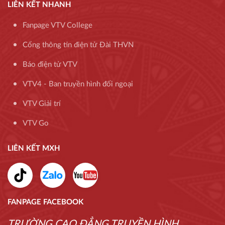
LIÊN KẾT NHANH
Fanpage VTV College
Cổng thông tin điện tử Đài THVN
Báo điện tử VTV
VTV4 - Ban truyền hình đối ngoại
VTV Giải trí
VTV Go
LIÊN KẾT MXH
FANPAGE FACEBOOK
TRƯỜNG CAO ĐẲNG TRUYỀN HÌNH